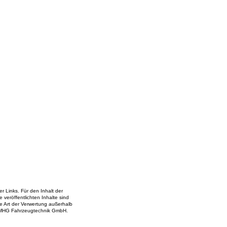
er Links. Für den Inhalt der
e veröffentlichten Inhalte sind
de Art der Verwertung außerhalb
ie MHG Fahrzeugtechnik GmbH.