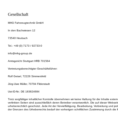
Impressum
Gesellschaft
MHG Fahrzeugtechnik GmbH
In den Bachwiesen 12
73540 Heubach
Tel.: +49 (0) 7173 / 92733-0
info@mhg-group.de
Amtsgericht Stuttgart HRB 701564
Vertretungsberechtigter Geschäftsführer:
Rolf Geisel, 72226 Simmersfeld
Jörg-Uwe Müller, 70794 Filderstadt
Ust-ID-Nr.: DE 183824684
Trotz sorgfältiger inhaltlicher Kontrolle übernehmen wir keine Haftung für die Inhalte extern
verlinkten Seiten sind ausschließlich deren Betreiber verantwortlich. Die auf dieser Webseit
urheberrechtlich geschützt. Jede Art der Vervielfältigung, Bearbeitung, Verbreitung und je
der Grenzen des Urheberrechts bedarf der vorherigen schriftlichen Zustimmung durch d